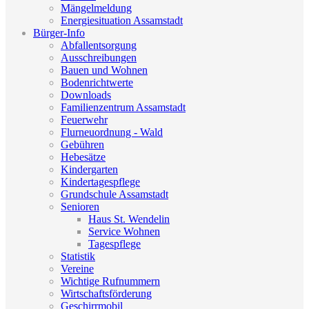
Mängelmeldung
Energiesituation Assamstadt
Bürger-Info
Abfallentsorgung
Ausschreibungen
Bauen und Wohnen
Bodenrichtwerte
Downloads
Familienzentrum Assamstadt
Feuerwehr
Flurneuordnung - Wald
Gebühren
Hebesätze
Kindergarten
Kindertagespflege
Grundschule Assamstadt
Senioren
Haus St. Wendelin
Service Wohnen
Tagespflege
Statistik
Vereine
Wichtige Rufnummern
Wirtschaftsförderung
Geschirrmobil