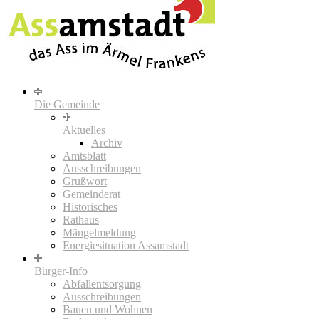
Die Gemeinde
Aktuelles
Archiv
Amtsblatt
Ausschreibungen
Grußwort
Gemeinderat
Historisches
Rathaus
Mängelmeldung
Energiesituation Assamstadt
Bürger-Info
Abfallentsorgung
Ausschreibungen
Bauen und Wohnen