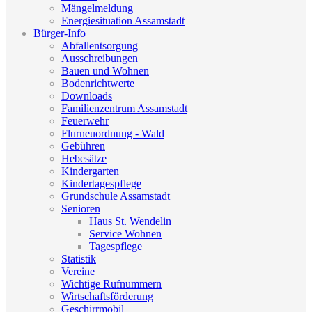
Mängelmeldung
Energiesituation Assamstadt
Bürger-Info
Abfallentsorgung
Ausschreibungen
Bauen und Wohnen
Bodenrichtwerte
Downloads
Familienzentrum Assamstadt
Feuerwehr
Flurneuordnung - Wald
Gebühren
Hebesätze
Kindergarten
Kindertagespflege
Grundschule Assamstadt
Senioren
Haus St. Wendelin
Service Wohnen
Tagespflege
Statistik
Vereine
Wichtige Rufnummern
Wirtschaftsförderung
Geschirrmobil