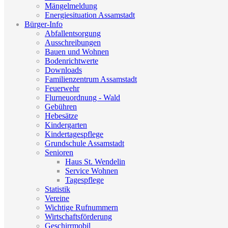
Mängelmeldung
Energiesituation Assamstadt
Bürger-Info
Abfallentsorgung
Ausschreibungen
Bauen und Wohnen
Bodenrichtwerte
Downloads
Familienzentrum Assamstadt
Feuerwehr
Flurneuordnung - Wald
Gebühren
Hebesätze
Kindergarten
Kindertagespflege
Grundschule Assamstadt
Senioren
Haus St. Wendelin
Service Wohnen
Tagespflege
Statistik
Vereine
Wichtige Rufnummern
Wirtschaftsförderung
Geschirrmobil