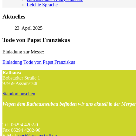
Leichte Sprache
Aktuelles
23. April 2025
Tode von Papst Franziskus
Einladung zur Messe:
Einladung Tode von Papst Franziskus
Rathaus:
Bobstadter Straße 1
97959 Assamstadt
Standort ansehen
Wegen dem Rathausneubau befinden wir uns aktuell in der Mergen
Tel. 06294 4202-0
Fax 06294 4202-90
E-Mail:
post@assamstadt.de