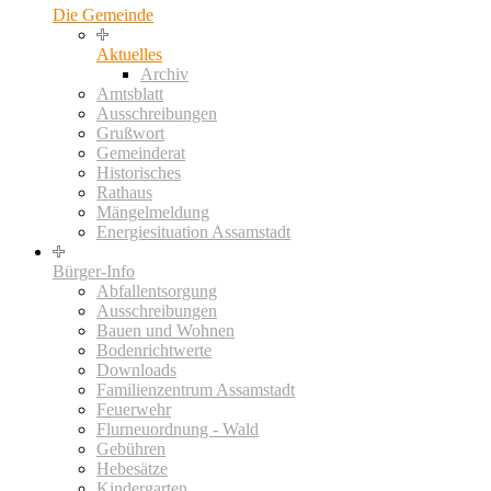
Die Gemeinde
Aktuelles
Archiv
Amtsblatt
Ausschreibungen
Grußwort
Gemeinderat
Historisches
Rathaus
Mängelmeldung
Energiesituation Assamstadt
Bürger-Info
Abfallentsorgung
Ausschreibungen
Bauen und Wohnen
Bodenrichtwerte
Downloads
Familienzentrum Assamstadt
Feuerwehr
Flurneuordnung - Wald
Gebühren
Hebesätze
Kindergarten