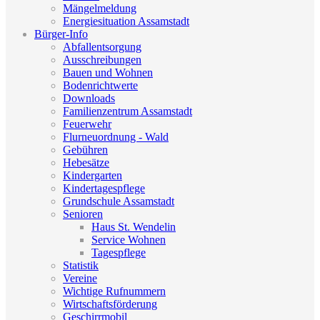
Mängelmeldung
Energiesituation Assamstadt
Bürger-Info
Abfallentsorgung
Ausschreibungen
Bauen und Wohnen
Bodenrichtwerte
Downloads
Familienzentrum Assamstadt
Feuerwehr
Flurneuordnung - Wald
Gebühren
Hebesätze
Kindergarten
Kindertagespflege
Grundschule Assamstadt
Senioren
Haus St. Wendelin
Service Wohnen
Tagespflege
Statistik
Vereine
Wichtige Rufnummern
Wirtschaftsförderung
Geschirrmobil