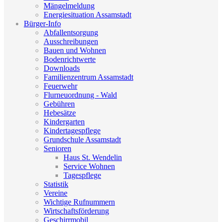
Mängelmeldung
Energiesituation Assamstadt
Bürger-Info
Abfallentsorgung
Ausschreibungen
Bauen und Wohnen
Bodenrichtwerte
Downloads
Familienzentrum Assamstadt
Feuerwehr
Flurneuordnung - Wald
Gebühren
Hebesätze
Kindergarten
Kindertagespflege
Grundschule Assamstadt
Senioren
Haus St. Wendelin
Service Wohnen
Tagespflege
Statistik
Vereine
Wichtige Rufnummern
Wirtschaftsförderung
Geschirrmobil