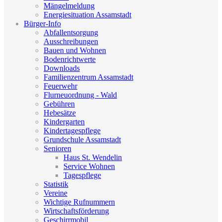
Mängelmeldung
Energiesituation Assamstadt
Bürger-Info
Abfallentsorgung
Ausschreibungen
Bauen und Wohnen
Bodenrichtwerte
Downloads
Familienzentrum Assamstadt
Feuerwehr
Flurneuordnung - Wald
Gebühren
Hebesätze
Kindergarten
Kindertagespflege
Grundschule Assamstadt
Senioren
Haus St. Wendelin
Service Wohnen
Tagespflege
Statistik
Vereine
Wichtige Rufnummern
Wirtschaftsförderung
Geschirrmobil