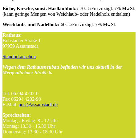
Eiche, Kirsche, sonst. Hartlaubholz :
70.-€/Fm zuzügl. 7% MwSt.
(kann geringe Mengen von Weichlaub- oder Nadelholz enthalten)
Weichlaub- und Nadelholz:
60.-€/Fm zuzügl. 7% MwSt.
Rathaus:
Bobstadter Straße 1
97959 Assamstadt
Standort ansehen
Wegen dem Rathausneubau befinden wir uns aktuell in der
Mergentheimer Straße 6.
Tel. 06294 4202-0
Fax 06294 4202-90
E-Mail:
post@assamstadt.de
Sprechzeiten:
Montag - Freitag: 8 - 12 Uhr
Montag: 13.30 - 15.30 Uhr
Donnerstag: 13.30 - 18.30 Uhr