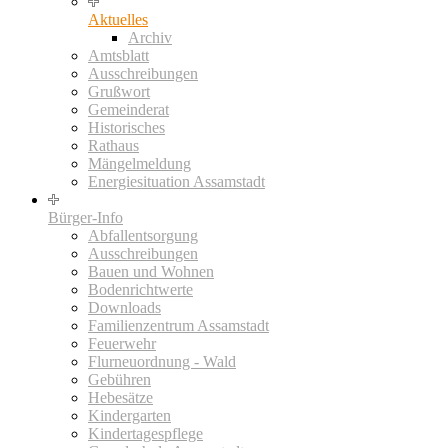
Aktuelles
Archiv
Amtsblatt
Ausschreibungen
Grußwort
Gemeinderat
Historisches
Rathaus
Mängelmeldung
Energiesituation Assamstadt
Bürger-Info
Abfallentsorgung
Ausschreibungen
Bauen und Wohnen
Bodenrichtwerte
Downloads
Familienzentrum Assamstadt
Feuerwehr
Flurneuordnung - Wald
Gebühren
Hebesätze
Kindergarten
Kindertagespflege