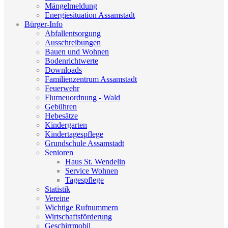
Mängelmeldung
Energiesituation Assamstadt
Bürger-Info
Abfallentsorgung
Ausschreibungen
Bauen und Wohnen
Bodenrichtwerte
Downloads
Familienzentrum Assamstadt
Feuerwehr
Flurneuordnung - Wald
Gebühren
Hebesätze
Kindergarten
Kindertagespflege
Grundschule Assamstadt
Senioren
Haus St. Wendelin
Service Wohnen
Tagespflege
Statistik
Vereine
Wichtige Rufnummern
Wirtschaftsförderung
Geschirrmobil