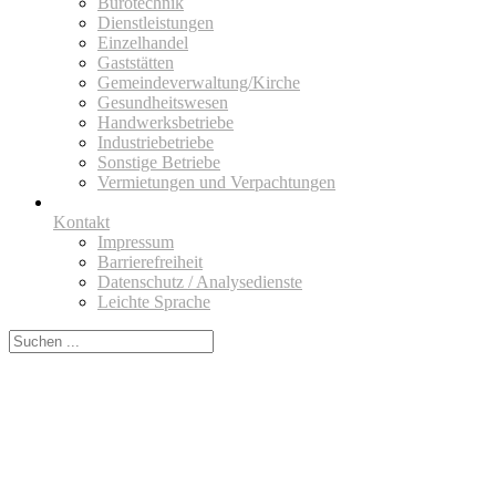
Bürotechnik
Dienstleistungen
Einzelhandel
Gaststätten
Gemeindeverwaltung/Kirche
Gesundheitswesen
Handwerksbetriebe
Industriebetriebe
Sonstige Betriebe
Vermietungen und Verpachtungen
Kontakt
Impressum
Barrierefreiheit
Datenschutz / Analysedienste
Leichte Sprache