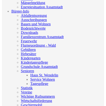
Mängelmeldung
Energiesituation Assamstadt
Bürger-Info
Abfallentsorgung
Ausschreibungen
Bauen und Wohnen
Bodenrichtwerte
Downloads
Familienzentrum Assamstadt
Feuerwehr
Flurneuordnung - Wald
Gebühren
Hebesätze
Kindergarten
Kindertagespflege
Grundschule Assamstadt
Senioren
Haus St. Wendelin
Service Wohnen
Tagespflege
Statistik
Vereine
Wichtige Rufnummern
Wirtschaftsförderung
Geschirrmobil