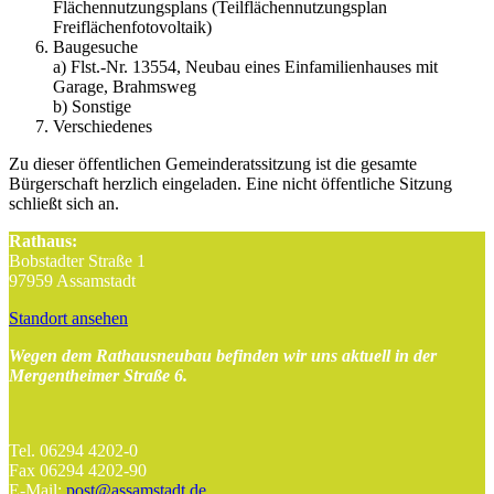
Flächennutzungsplans (Teilflächennutzungsplan
Freiflächenfotovoltaik)
Baugesuche
a) Flst.-Nr. 13554, Neubau eines Einfamilienhauses mit
Garage, Brahmsweg
b) Sonstige
Verschiedenes
Zu dieser öffentlichen Gemeinderatssitzung ist die gesamte
Bürgerschaft herzlich eingeladen. Eine nicht öffentliche Sitzung
schließt sich an.
Rathaus:
Bobstadter Straße 1
97959 Assamstadt
Standort ansehen
Wegen dem Rathausneubau befinden wir uns aktuell in der
Mergentheimer Straße 6.
Tel. 06294 4202-0
Fax 06294 4202-90
E-Mail:
post@assamstadt.de