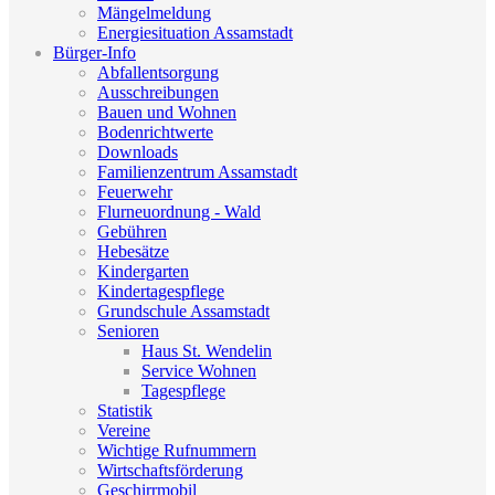
Mängelmeldung
Energiesituation Assamstadt
Bürger-Info
Abfallentsorgung
Ausschreibungen
Bauen und Wohnen
Bodenrichtwerte
Downloads
Familienzentrum Assamstadt
Feuerwehr
Flurneuordnung - Wald
Gebühren
Hebesätze
Kindergarten
Kindertagespflege
Grundschule Assamstadt
Senioren
Haus St. Wendelin
Service Wohnen
Tagespflege
Statistik
Vereine
Wichtige Rufnummern
Wirtschaftsförderung
Geschirrmobil