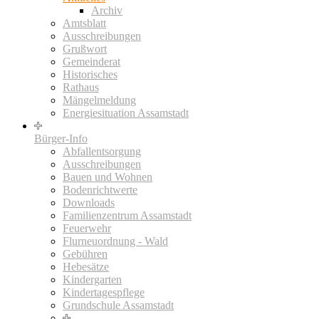
Archiv
Amtsblatt
Ausschreibungen
Grußwort
Gemeinderat
Historisches
Rathaus
Mängelmeldung
Energiesituation Assamstadt
Bürger-Info
Abfallentsorgung
Ausschreibungen
Bauen und Wohnen
Bodenrichtwerte
Downloads
Familienzentrum Assamstadt
Feuerwehr
Flurneuordnung - Wald
Gebühren
Hebesätze
Kindergarten
Kindertagespflege
Grundschule Assamstadt