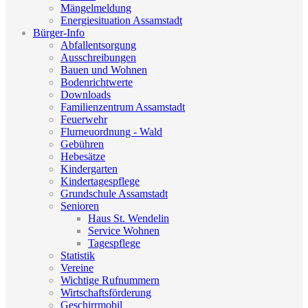
Mängelmeldung
Energiesituation Assamstadt
Bürger-Info
Abfallentsorgung
Ausschreibungen
Bauen und Wohnen
Bodenrichtwerte
Downloads
Familienzentrum Assamstadt
Feuerwehr
Flurneuordnung - Wald
Gebühren
Hebesätze
Kindergarten
Kindertagespflege
Grundschule Assamstadt
Senioren
Haus St. Wendelin
Service Wohnen
Tagespflege
Statistik
Vereine
Wichtige Rufnummern
Wirtschaftsförderung
Geschirrmobil