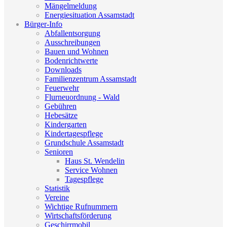
Mängelmeldung
Energiesituation Assamstadt
Bürger-Info
Abfallentsorgung
Ausschreibungen
Bauen und Wohnen
Bodenrichtwerte
Downloads
Familienzentrum Assamstadt
Feuerwehr
Flurneuordnung - Wald
Gebühren
Hebesätze
Kindergarten
Kindertagespflege
Grundschule Assamstadt
Senioren
Haus St. Wendelin
Service Wohnen
Tagespflege
Statistik
Vereine
Wichtige Rufnummern
Wirtschaftsförderung
Geschirrmobil