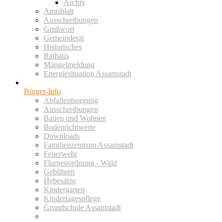
Archiv
Amtsblatt
Ausschreibungen
Grußwort
Gemeinderat
Historisches
Rathaus
Mängelmeldung
Energiesituation Assamstadt
Bürger-Info
Abfallentsorgung
Ausschreibungen
Bauen und Wohnen
Bodenrichtwerte
Downloads
Familienzentrum Assamstadt
Feuerwehr
Flurneuordnung - Wald
Gebühren
Hebesätze
Kindergarten
Kindertagespflege
Grundschule Assamstadt